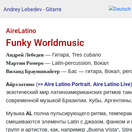
Andrey Lebedev - Gitarre
AireLatino
Funky Worldmusic
Андрей Лебедев
— Гитара, Tres cubano
Мартин Ромеро
— Latin-percussion, Вокал
Виланд Брауншвайгер
— Бас — гитара, Вокал, per
Aйрэлатино
>> Aire Latino Portrait
Aire Latino Live
(
,
экзотический мир латиноамериканских ритмов таки
современной музыкой Бразилии, Кубы, Аргентины
AL
Музыка
полна пульсирующего ритма, темперам
смешиваются элементы Latin с джазом, фанком и 
групп и артистов, как, например „Buena Vista“, St