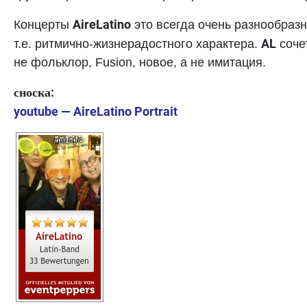
AireLatino
Концерты
это всегда очень разнообраз
AL
т.е. ритмично-жизнерадостного характера.
соче
не фольклор, Fusion, новое, а не имитация.
сноска:
youtube — AireLatino Portrait