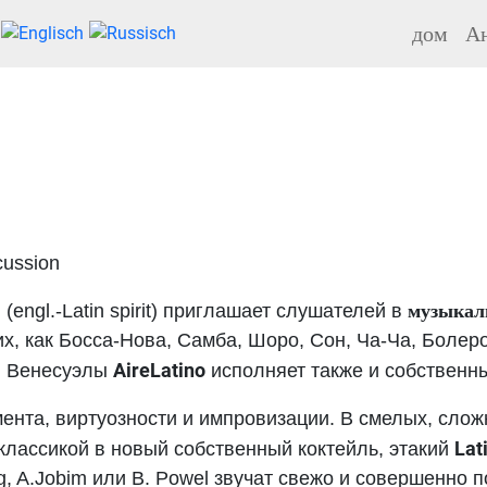
дом
Ан
cussion
музыкал
) (engl.-Latin spirit) приглашает слушателей в
х, как Босса-Нова, Самба, Шоро, Сон, Ча-Ча, Болер
AireLatino
, Венесуэлы
исполняет также и собственн
ента, виртуозности и импровизации. В смелых, сло
Lat
классикой в новый собственный коктейль, этакий
ing, A.Jobim или B. Powel звучат свежо и совершенно п