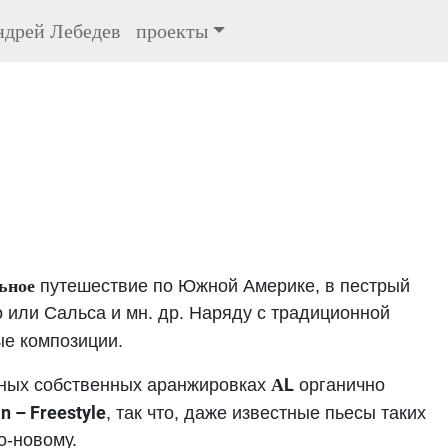
дрей Лебедев
проекты
ьное
путешествие по Южной Америке, в пестрый
о или Сальса и мн. др. Наряду с традиционной
ые композиции.
АL
жных собственных аранжировках
органично
in – Freestyle
, так что, даже известные пьесы таких
о-новому.